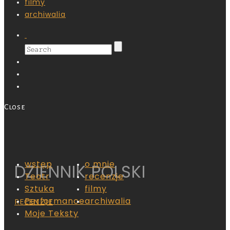
filmy
archiwalia
Close
wstęp
o mnie
DZIENNIK POLSKI
Teatr
recenzje
Sztuka
filmy
Performance
archiwalia
RECENZJE
Moje Teksty