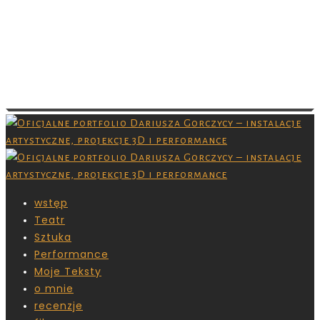
Images are copyrighted by their respective
owner and you don’t have permission to
download them. Grafiki są chronione prawami
autorskimi,nie masz pozwolenia na ich
pobieranie.
wstęp
Teatr
Sztuka
Performance
Moje Teksty
o mnie
recenzje