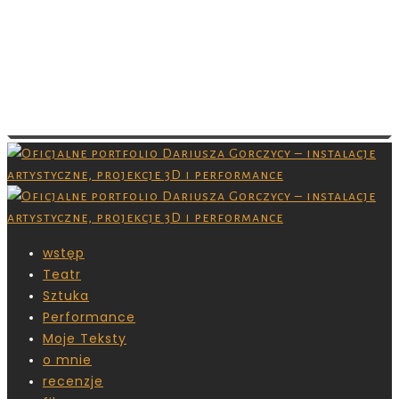
Images are copyrighted by their respective
owner and you don’t have permission to
download them. Grafiki są chronione prawami
autorskimi,nie masz pozwolenia na ich
pobieranie.
wstęp
Teatr
Sztuka
Performance
Moje Teksty
o mnie
recenzje