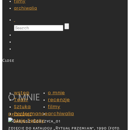
filmy
archiwalia
Close
wstęp
o mnie
O MNIE
Teatr
recenzje
Sztuka
filmy
Performance
archiwalia
Opis zdjęć
Moje Teksty
zdjęcie do katalogu „Rytuał przemian”, 1990 (foto.