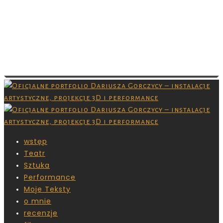
Images are copyrighted by their respective
owner and you don’t have permission to
download them. Grafiki są chronione prawami
autorskimi,nie masz pozwolenia na ich
pobieranie.
wstęp
Teatr
Sztuka
Performance
Moje Teksty
o mnie
recenzje