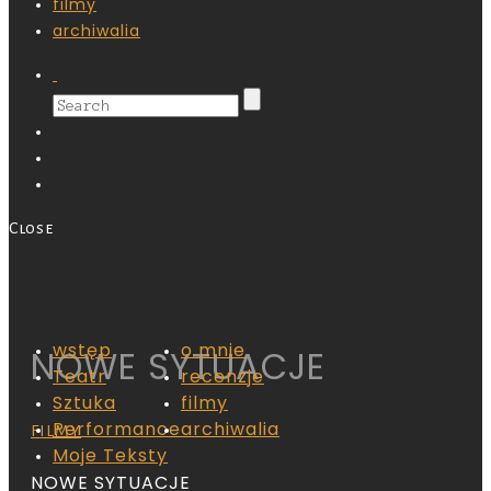
filmy
archiwalia
Close
wstęp
o mnie
NOWE SYTUACJE
Teatr
recenzje
Sztuka
filmy
Performance
archiwalia
FILMY
Moje Teksty
NOWE SYTUACJE