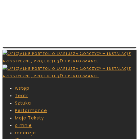
Images are copyrighted by their respective
owner and you don’t have permission to
download them. Grafiki są chronione prawami
autorskimi,nie masz pozwolenia na ich
pobieranie.
wstęp
Teatr
Sztuka
Performance
Moje Teksty
o mnie
recenzje