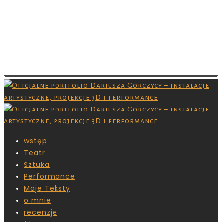
Images are copyrighted by their respective
owner and you don’t have permission to
download them. Grafiki są chronione prawami
autorskimi,nie masz pozwolenia na ich
pobieranie.
wstęp
Teatr
Sztuka
Performance
Moje Teksty
o mnie
recenzje