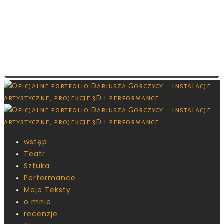
Images are copyrighted by their respective
owner and you don’t have permission to
download them. Grafiki są chronione prawami
autorskimi,nie masz pozwolenia na ich
pobieranie.
wstęp
Teatr
Sztuka
Performance
Moje Teksty
o mnie
recenzje