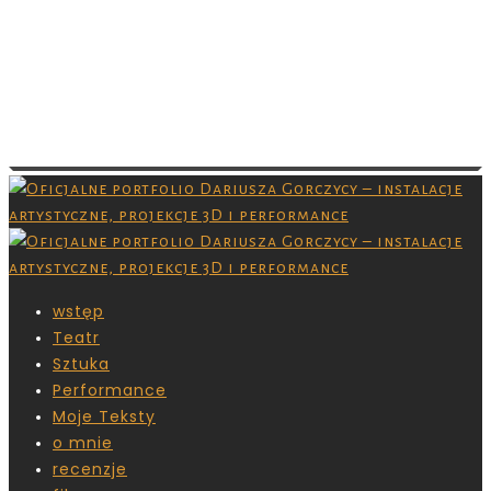
Images are copyrighted by their respective
owner and you don’t have permission to
download them. Grafiki są chronione prawami
autorskimi,nie masz pozwolenia na ich
pobieranie.
wstęp
Teatr
Sztuka
Performance
Moje Teksty
o mnie
recenzje