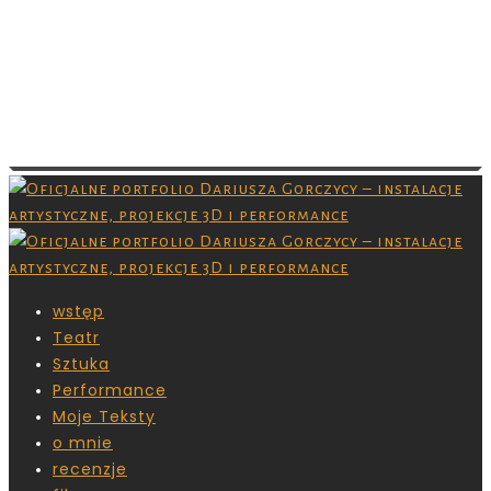
Images are copyrighted by their respective
owner and you don’t have permission to
download them. Grafiki są chronione prawami
autorskimi,nie masz pozwolenia na ich
pobieranie.
wstęp
Teatr
Sztuka
Performance
Moje Teksty
o mnie
recenzje