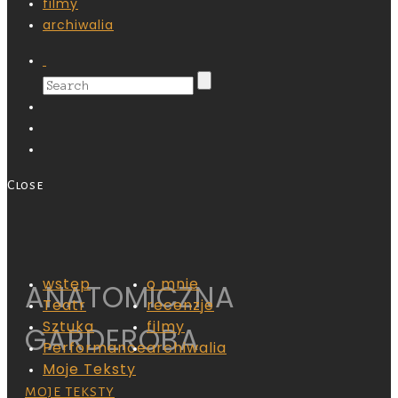
filmy
archiwalia
Close
wstęp
o mnie
ANATOMICZNA
Teatr
recenzje
Sztuka
filmy
GARDEROBA
Performance
archiwalia
Moje Teksty
MOJE TEKSTY