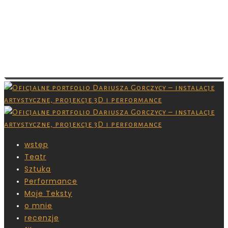
Images are copyrighted by their respective
owner and you don’t have permission to
download them. Grafiki są chronione prawami
autorskimi,nie masz pozwolenia na ich
pobieranie.
wstęp
Teatr
Sztuka
Performance
Moje Teksty
o mnie
recenzje