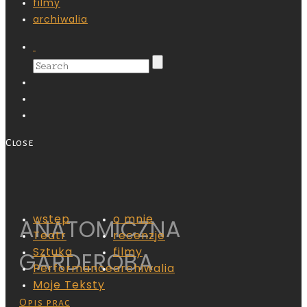
filmy
archiwalia
Close
wstęp
o mnie
ANATOMICZNA
Teatr
recenzje
Sztuka
filmy
GARDEROBA
Performance
archiwalia
Moje Teksty
Opis prac