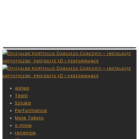
Images are copyrighted by their respective
owner and you don’t have permission to
download them. Grafiki są chronione prawami
autorskimi,nie masz pozwolenia na ich
pobieranie.
wstęp
Teatr
Sztuka
Performance
Moje Teksty
o mnie
recenzje